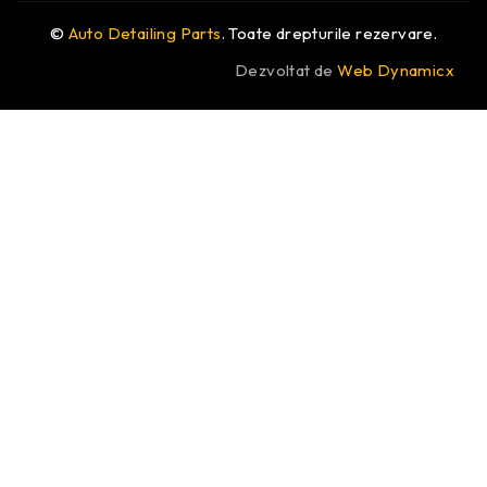
©
Auto Detailing Parts
. Toate drepturile rezervare.
Dezvoltat de
Web Dynamicx