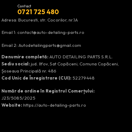
Contact
0721 725 480
Adresa: Bucuresti, str. Cocorilor, nr.1A
Email 1:
contact@auto-detailing-parts.ro
Email 2:
Autodetailingparts@gmail.com
Denumire completă:
AUTO DETAILING PARTS S.R.L.
Sediu social:
jud. Ilfov, Sat Copăceni, Comuna Copăceni,
Șoseaua Principală nr. 486
Cod Unic de Înregistrare (CUI):
52279448
Număr de ordine în Registrul Comerțului:
J23/5085/2025
Website:
https://auto-detailing-parts.ro