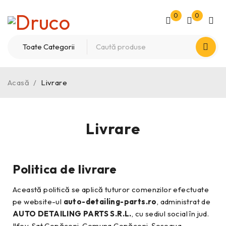
0
0
Acasă
/
Livrare
Livrare
Politica de livrare
Această politică se aplică tuturor comenzilor efectuate
pe website-ul
auto-detailing-parts.ro
, administrat de
AUTO DETAILING PARTS S.R.L.
, cu sediul social în jud.
Ilfov, Sat Copăceni, Comuna Copăceni, Șoseaua