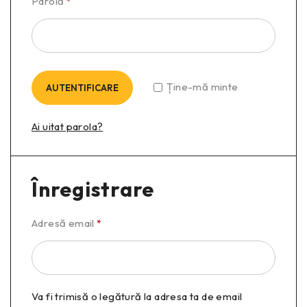
Parolă
*
Ține-mă minte
AUTENTIFICARE
Ai uitat parola?
Înregistrare
Adresă email
*
Va fi trimisă o legătură la adresa ta de email