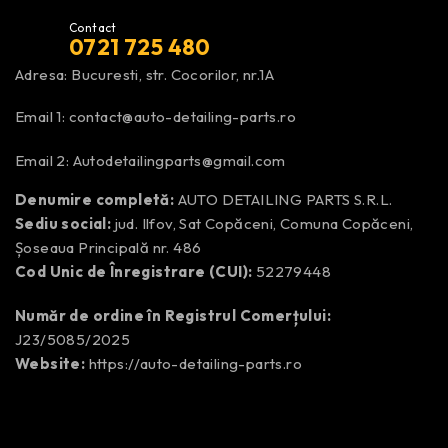
Contact
0721 725 480
Adresa: Bucuresti, str. Cocorilor, nr.1A
Email 1:
contact@auto-detailing-parts.ro
Email 2:
Autodetailingparts@gmail.com
Denumire completă:
AUTO DETAILING PARTS S.R.L.
Sediu social:
jud. Ilfov, Sat Copăceni, Comuna Copăceni,
Șoseaua Principală nr. 486
Cod Unic de Înregistrare (CUI):
52279448
Număr de ordine în Registrul Comerțului:
J23/5085/2025
Website:
https://auto-detailing-parts.ro