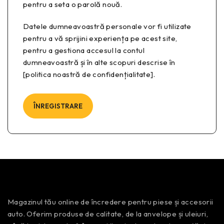
pentru a seta o parolă nouă.
Datele dumneavoastră personale vor fi utilizate
pentru a vă sprijini experiența pe acest site,
pentru a gestiona accesul la contul
dumneavoastră și în alte scopuri descrise în
[politica noastră de confidențialitate].
ÎNREGISTRARE
Magazinul tău online de încredere pentru piese și accesorii
auto. Oferim produse de calitate, de la anvelope și uleiuri,