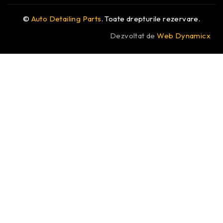
©
Auto Detailing Parts
. Toate drepturile rezervare.
Dezvoltat de
Web Dynamicx