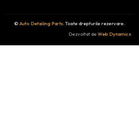
©
Auto Detailing Parts
. Toate drepturile rezervare.
Dezvoltat de
Web Dynamicx