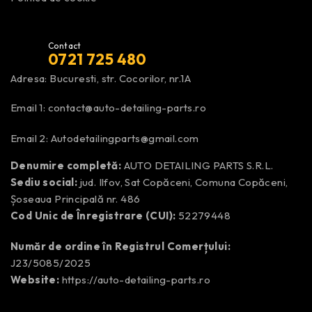
Contact
0721 725 480
Adresa: Bucuresti, str. Cocorilor, nr.1A
Email 1:
contact@auto-detailing-parts.ro
Email 2:
Autodetailingparts@gmail.com
Denumire completă:
AUTO DETAILING PARTS S.R.L.
Sediu social:
jud. Ilfov, Sat Copăceni, Comuna Copăceni,
Șoseaua Principală nr. 486
Cod Unic de Înregistrare (CUI):
52279448
Număr de ordine în Registrul Comerțului:
J23/5085/2025
Website:
https://auto-detailing-parts.ro