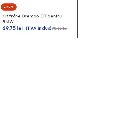
-29%
Kit frâne Brembo DT pentru
BMW
69,75
lei
(TVA inclus)
98,65
lei