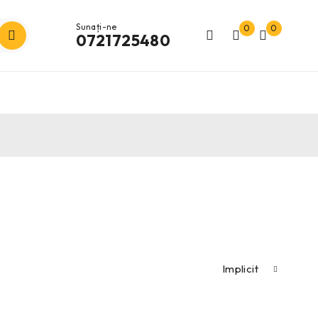
Sunați-ne
0
0
0721725480
Implicit