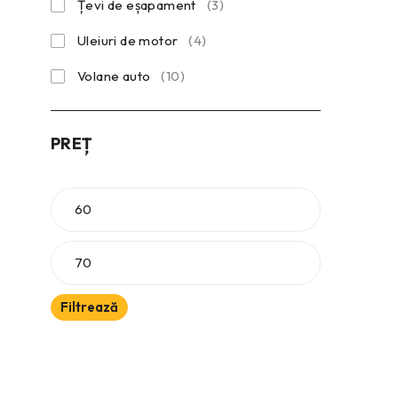
Țevi de eșapament
(3)
Uleiuri de motor
(4)
Volane auto
(10)
PREȚ
Filtrează