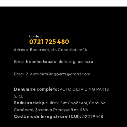
Contact
0721 725 480
Adresa: Bucuresti, str. Cocorilor, nr.1A
Email 1:
contact@auto-detailing-parts.ro
Email 2:
Autodetailingparts@gmail.com
Denumire completă:
AUTO DETAILING PARTS
S.R.L.
Sediu social:
jud. Ilfov, Sat Copăceni, Comuna
Copăceni, Șoseaua Principală nr. 486
Cod Unic de Înregistrare (CUI):
52279448