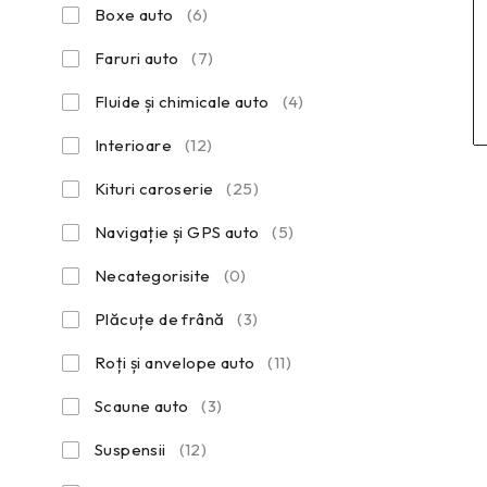
Boxe auto
(6)
Faruri auto
(7)
Fluide și chimicale auto
(4)
Interioare
(12)
Kituri caroserie
(25)
Navigație și GPS auto
(5)
Necategorisite
(0)
Plăcuțe de frână
(3)
Roți și anvelope auto
(11)
Scaune auto
(3)
Suspensii
(12)