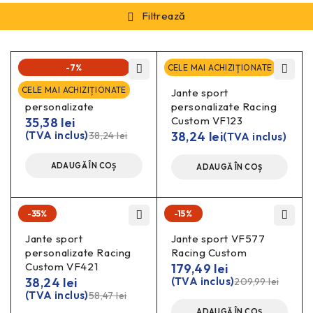
Filtrează
-7%
CELE MAI ACHIZIȚIONATE
CELE MAI ACHIZIȚIONATE
Jante Racing
Jante sport
personalizate
personalizate Racing
Custom VF123
35,38
lei
(TVA inclus)
38,24
lei
38,24
lei
(TVA inclus)
ADAUGĂ ÎN COȘ
ADAUGĂ ÎN COȘ
-35%
-15%
Jante sport
Jante sport VF577
personalizate Racing
Racing Custom
Custom VF421
179,49
lei
38,24
lei
(TVA inclus)
209,99
lei
(TVA inclus)
58,47
lei
ADAUGĂ ÎN COȘ