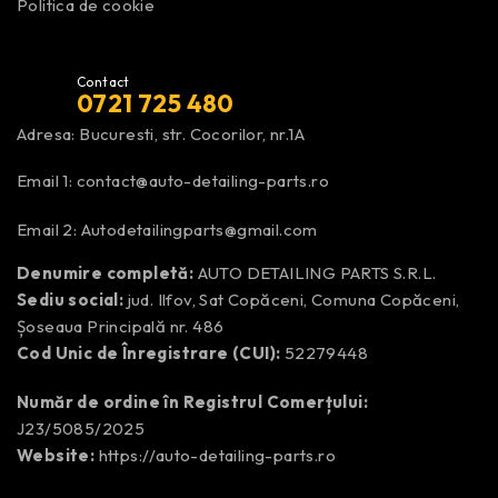
Politica de cookie
Contact
0721 725 480
Adresa: Bucuresti, str. Cocorilor, nr.1A
Email 1:
contact@auto-detailing-parts.ro
Email 2:
Autodetailingparts@gmail.com
Denumire completă:
AUTO DETAILING PARTS S.R.L.
Sediu social:
jud. Ilfov, Sat Copăceni, Comuna Copăceni,
Șoseaua Principală nr. 486
Cod Unic de Înregistrare (CUI):
52279448
Număr de ordine în Registrul Comerțului:
J23/5085/2025
Website:
https://auto-detailing-parts.ro