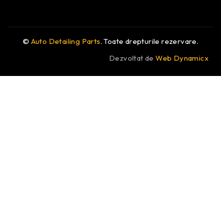
©
Auto Detailing Parts
. Toate drepturile rezervare.
Dezvoltat de
Web Dynamicx