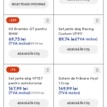
SELECTEAZĂ OPȚIUNILE
-22%
Kit Brembo GT pentru
Set jante aliaj Racing
BMW
Custom VF911
69,75
lei
89,74
lei
(TVA inclus)
(TVA inclus)
89,74
lei
ADAUGĂ ÎN COȘ
ADAUGĂ ÎN COȘ
-7%
Set jante aliaj VF157
Sistem de frânare Hyst
pentru autoturisme
1 Crop
167,99
lei
149,99
lei
(TVA inclus)
(TVA inclus)
179,99
lei
ADAUGĂ ÎN COȘ
ADAUGĂ ÎN COȘ