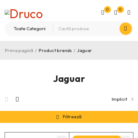
0
0
Prima pagină
/
Product brands
/
Jaguar
Jaguar
Implicit
Filtrează