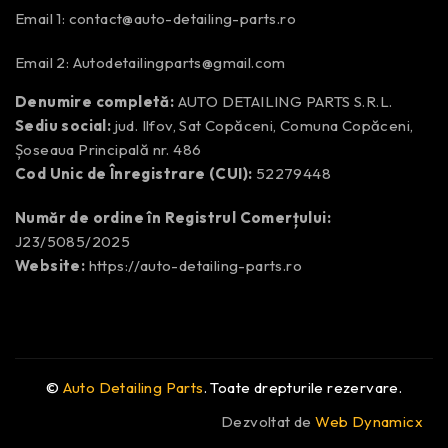
Email 1:
contact@auto-detailing-parts.ro
Email 2:
Autodetailingparts@gmail.com
Denumire completă:
AUTO DETAILING PARTS S.R.L.
Sediu social:
jud. Ilfov, Sat Copăceni, Comuna Copăceni,
Șoseaua Principală nr. 486
Cod Unic de Înregistrare (CUI):
52279448
Număr de ordine în Registrul Comerțului:
J23/5085/2025
Website:
https://auto-detailing-parts.ro
©
Auto Detailing Parts
. Toate drepturile rezervare.
Dezvoltat de
Web Dynamicx