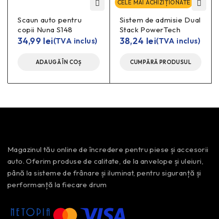
CELE MAI ACHIZIȚIONATE
Scaun auto pentru
Sistem de admisie Dual
copii Nuna S148
Stack PowerTech
34,99
lei
38,24
lei
(TVA inclus)
(TVA inclus)
ADAUGĂ ÎN COȘ
CUMPĂRĂ PRODUSUL
Magazinul tău online de încredere pentru piese și accesorii
auto. Oferim produse de calitate, de la anvelope și uleiuri,
până la sisteme de frânare și iluminat, pentru siguranță și
performanță la fiecare drum