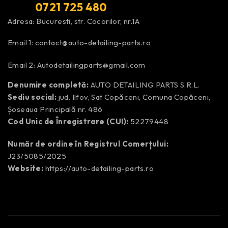
0721 725 480
Adresa: Bucuresti, str. Cocorilor, nr.1A
Email 1:
contact@auto-detailing-parts.ro
Email 2:
Autodetailingparts@gmail.com
Denumire completă:
AUTO DETAILING PARTS S.R.L.
Sediu social:
jud. Ilfov, Sat Copăceni, Comuna Copăceni,
Șoseaua Principală nr. 486
Cod Unic de Înregistrare (CUI):
52279448
Număr de ordine în Registrul Comerțului:
J23/5085/2025
Website:
https://auto-detailing-parts.ro