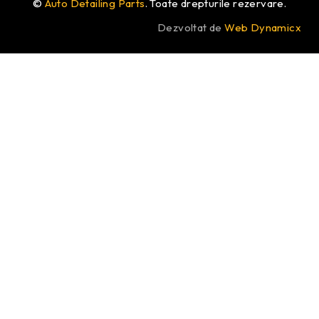
©
Auto Detailing Parts
. Toate drepturile rezervare.
Dezvoltat de
Web Dynamicx