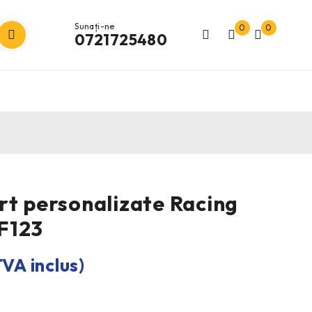
Sunați-ne
0
0
0721725480
rt personalizate Racing
F123
TVA inclus)