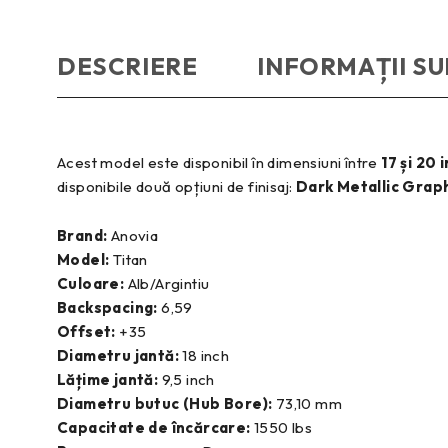
DESCRIERE
INFORMAȚII S
Acest model este disponibil în dimensiuni între
17 și 20 
disponibile două opțiuni de finisaj:
Dark Metallic Grap
Brand:
Anovia
Model:
Titan
Culoare:
Alb/Argintiu
Backspacing:
6,59
Offset:
+35
Diametru jantă:
18 inch
Lățime jantă:
9,5 inch
Diametru butuc (Hub Bore):
73,10 mm
Capacitate de încărcare:
1550 lbs