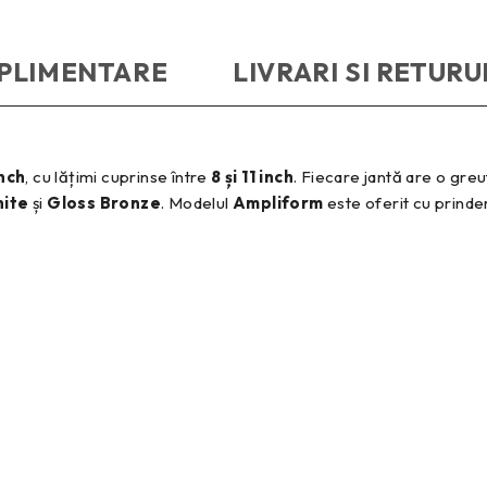
UPLIMENTARE
LIVRARI SI RETURU
inch
, cu lățimi cuprinse între
8 și 11 inch
. Fiecare jantă are o gr
hite
și
Gloss Bronze
. Modelul
Ampliform
este oferit cu prinder