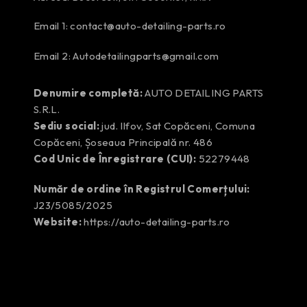
Email 1:
contact@auto-detailing-parts.ro
Email 2:
Autodetailingparts@gmail.com
Denumire completă:
AUTO DETAILING PARTS
S.R.L.
Sediu social:
jud. Ilfov, Sat Copăceni, Comuna
Copăceni, Șoseaua Principală nr. 486
Cod Unic de Înregistrare (CUI):
52279448
Număr de ordine în Registrul Comerțului:
J23/5085/2025
Website:
https://auto-detailing-parts.ro