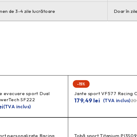
men de 3-4 zile lucrătoare
Doar în zil
-15%
e evacuare sport Dual
Jante sport VF577 Racing 
owerTech SF222
179,49
lei
(TVA inclus)
20
ei
(TVA inclus)
ort personalizate Racing
Tobă sport Titanium PI3S09