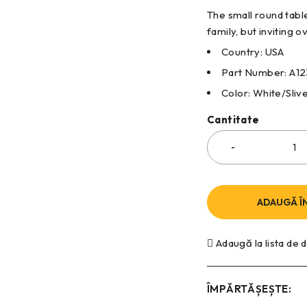
The small round tabl
family, but inviting 
Country: USA
Part Number: A12
Color: White/Sliv
Cantitate
ADAUGĂ Î
Adaugă la lista de 
ÎMPĂRTĂȘEȘTE: