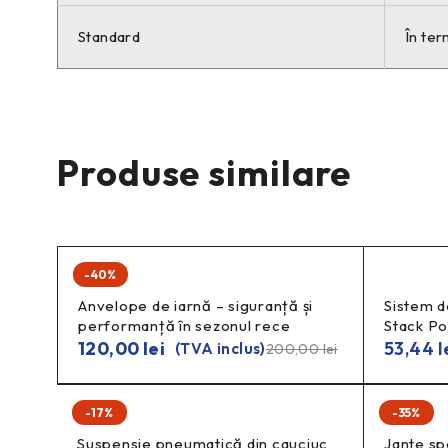
Standard
În ter
Produse similare
-40%
Anvelope de iarnă – siguranță și
Sistem d
performanță în sezonul rece
Stack P
120,00
lei
53,44
l
(TVA inclus)
200,00
lei
-17%
-35%
Suspensie pneumatică din cauciuc
Jante sp