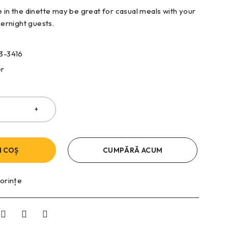
e in the dinette may be great for casual meals with your
overnight guests.
3-3416
er
N COȘ
CUMPĂRĂ ACUM
dorințe