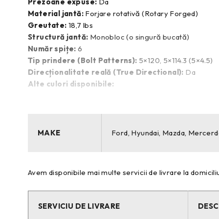
Prezoane expuse:
Da
Material jantă:
Forjare rotativă (Rotary Forged)
Greutate:
18,7 lbs
Structură jantă:
Monobloc (o singură bucată)
Număr spițe:
6
Tip prindere (Bolt Patterns):
5×120, 5×114.3 (5×4.5)
Direcționalitate reală (True Directional):
Da
Alte culori disponibile:
Brushed Apollo Silver (Argintiu Apollo periat)
MAKE
Ford, Hyundai, Mazda, Mercer
Raven Black (Negru Raven)
Avem disponibile mai multe servicii de livrare la domiciliu
SERVICIU DE LIVRARE
DESC