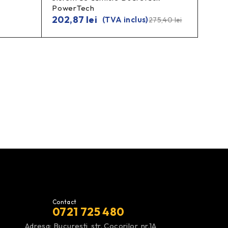
PowerTech
202,87
lei
(TVA inclus)
275,40
lei
Contact
0721 725 480
Adresa: Bucuresti, str. Cocorilor, nr.1A