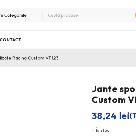
CONTACT
lizate Racing Custom VF123
Jante spo
Custom V
38,24
lei
(
În stoc