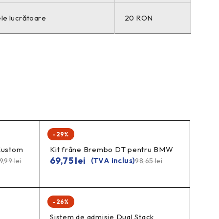
ele lucrătoare
20 RON
-29%
Custom
Kit frâne Brembo DT pentru BMW
69,75
lei
(TVA inclus)
9,99
lei
98,65
lei
-26%
Sistem de admisie Dual Stack