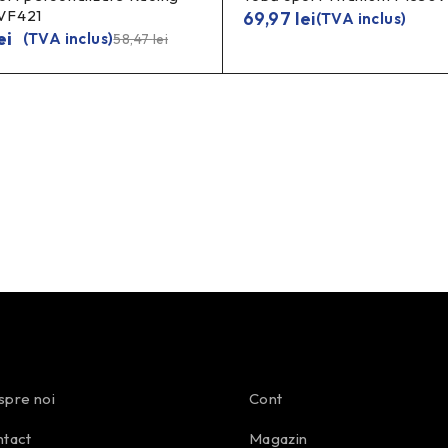
VF421
69,97
lei
(TVA inclus)
ei
(TVA inclus)
58,47
lei
pre noi
Cont
tact
Magazin