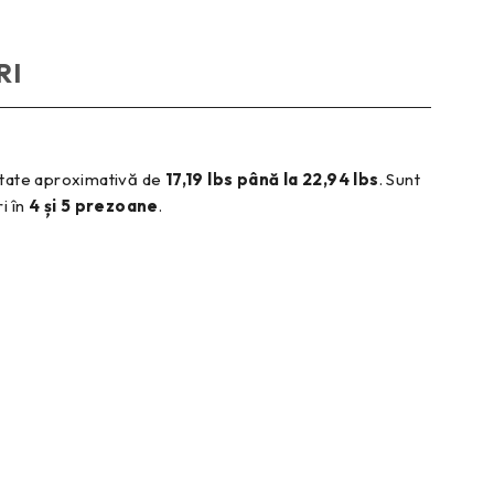
RI
eutate aproximativă de
17,19 lbs până la 22,94 lbs
. Sunt
i în
4 și 5 prezoane
.