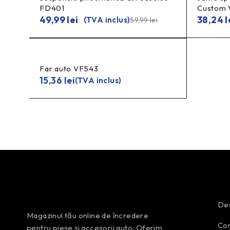
FD401
Custom 
49,99
lei
38,24
l
(TVA inclus)
59,99
lei
Far auto VF543
15,36
lei
(TVA inclus)
Des
Magazinul tău online de încredere
Con
pentru piese și accesorii auto. Oferim