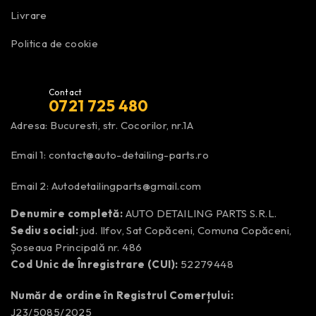
Livrare
Politica de cookie
Contact
0721 725 480
Adresa: Bucuresti, str. Cocorilor, nr.1A
Email 1:
contact@auto-detailing-parts.ro
Email 2:
Autodetailingparts@gmail.com
Denumire completă:
AUTO DETAILING PARTS S.R.L.
Sediu social:
jud. Ilfov, Sat Copăceni, Comuna Copăceni,
Șoseaua Principală nr. 486
Cod Unic de Înregistrare (CUI):
52279448
Număr de ordine în Registrul Comerțului:
J23/5085/2025