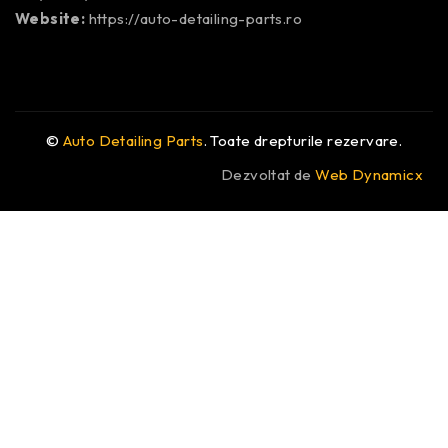
Website:
https://auto-detailing-parts.ro
©
Auto Detailing Parts
. Toate drepturile rezervare.
Dezvoltat de
Web Dynamicx